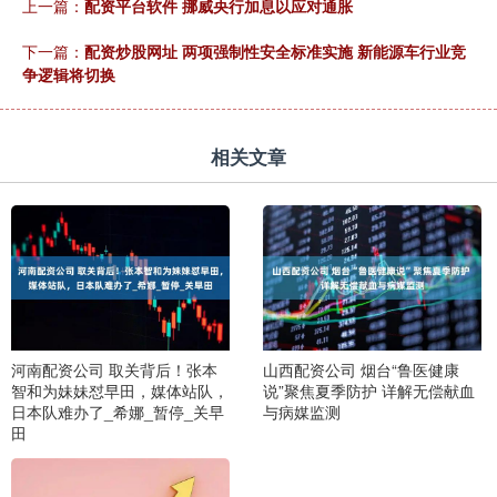
上一篇：
配资平台软件 挪威央行加息以应对通胀
下一篇：
配资炒股网址 两项强制性安全标准实施 新能源车行业竞
争逻辑将切换
相关文章
河南配资公司 取关背后！张本
山西配资公司 烟台“鲁医健康
智和为妹妹怼早田，媒体站队，
说”聚焦夏季防护 详解无偿献血
日本队难办了_希娜_暂停_关早
与病媒监测
田