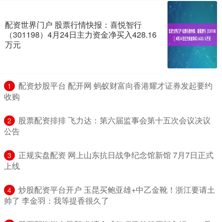
配资世界门户 股票行情快报：喜悦智行
（301198）4月24日主力资金净买入428.16
万元
​配资炒股平台 配开网 蚂蚁财富向香港耀才证券发起要约
1
收购
​股票配资排排 飞力达：第六届监事会第十五次会议决议
2
公告
​正规实盘配资 网上山东抗日战争纪念馆新馆 7月7日正式
3
上线
​炒股配资平台开户 玉昆买鲍亚雄+中乙金靴！浙江要请土
4
帅了 李金羽：我等提香很久了