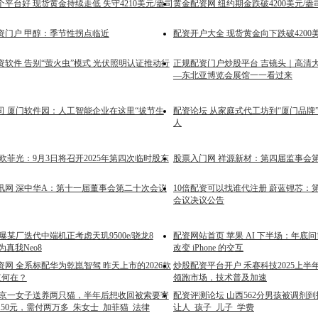
平台好 现货黄金持续走低 失守4210美元/盎司
黄金配资网 纽约期金跌破4200美元/盎司
资门户 甲醇：季节性拐点临近
配资开户大全 现货黄金向下跌破4200
软件 告别“萤火虫”模式 光伏照明认证推动行
正规配资门户炒股平台 吉镜头｜高清
—东北亚博览会展馆一一看过来
司 厦门软件园：人工智能企业在这里“拔节生
配资论坛 从家庭式代工坊到“厦门品牌”
人
欧菲光：9月3日将召开2025年第四次临时股东
股票入门网 祥源新材：第四届监事会
讯网 深中华A：第十一届董事会第二十次会议
10倍配资可以找谁代注册 蔚蓝锂芯：
会议决议公告
曝某厂迭代中端机正考虑天玑9500e/骁龙8
配资网站首页 苹果 AI 下半场：年底问世
为真我Neo8
改变 iPhone 的交互
网 全系标配华为乾崑智驾 昨天上市的2026款
炒股配资平台开户 禾赛科技2025上
值何在？
领跑市场，技术普及加速
南京一女子送养两只猫，半年后想收回被索要寄
配资评测论坛 山西562分男孩被调剂
50元，需付两万多_朱女士_加菲猫_法律
让人_孩子_儿子_学费