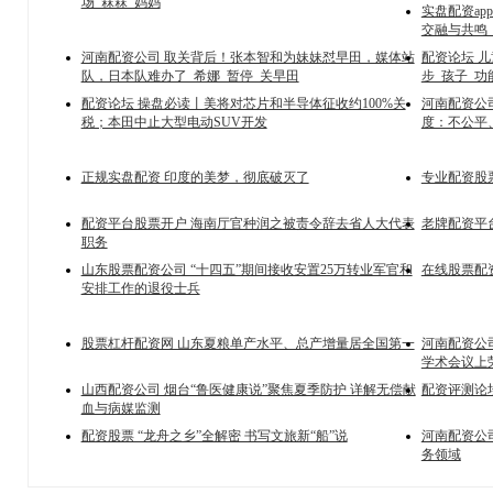
场_箖箖_妈妈
实盘配资a
交融与共鸣
河南配资公司 取关背后！张本智和为妹妹怼早田，媒体站
配资论坛 
队，日本队难办了_希娜_暂停_关早田
步_孩子_功
配资论坛 操盘必读丨美将对芯片和半导体征收约100%关
河南配资公
税；本田中止大型电动SUV开发
度：不公平
正规实盘配资 印度的美梦，彻底破灭了
专业配资股
配资平台股票开户 海南厅官种润之被责令辞去省人大代表
老牌配资平台
职务
山东股票配资公司 “十四五”期间接收安置25万转业军官和
在线股票配
安排工作的退役士兵
股票杠杆配资网 山东夏粮单产水平、总产增量居全国第一
河南配资公
学术会议上
山西配资公司 烟台“鲁医健康说”聚焦夏季防护 详解无偿献
配资评测论坛
血与病媒监测
配资股票 “龙舟之乡”全解密 书写文旅新“船”说
河南配资公
务领域