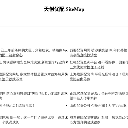
天创优配 SiteMap
被自己三年前杀掉的大臣，穿着红衣、骑着白马，
我要配资网网 被沙俄统治108年的芬
的面一箭射穿心
有事能直接找沙皇
址 两项强制性安全标准实施 新能源车行业竞争
杠杠配资查询平台 都不看好你，偏偏
三大优势拿捏住了马刺
股票配资网址 多家媒体报道霍尔木兹海峡局势
上海股票配资 和平曙光压垮油价！霍
！油价跌跌不休
恐陷自由落体
资网 赵心童那颗袋口“失误”粉球，炸出斯诺克
正规实盘配资 武磊：全运铜牌对徐指
境
望年轻人传承精神
司 今晚7点！燃情再续！
山西配资公司 今晚开踢！万宁VS三亚
倍网站 贺一然：这一年打了很多比赛，通过比
股票在线配资交易所 彭啸：感觉自己
一个队员成长
心方面真的改观很多