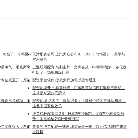
兰，相当于一个特区？
天津配资公司 上汽大众公布ID. ERA 5S内饰设计，美学与
实用融合
你最争气，尼克斯靠
三亚股票配资 马刺主帅：文班会从G1中学到很多，布伦森
打出了一场现象级比赛
尔木兹或重开，原油
配资平台软件 挪威央行加息以应对通胀
配资论坛开户 恭喜杜锋！广东队可能“3换1”报价王浩然，
这才是夺冠的底牌？
导来说已是成功，希
配资论坛 厉害了！跟队记者：上港成中超同行建队模板，
连北京国安也效仿
股票杠杆配资网 2-0！日本2连胜领跑，U15东亚杯最新形
势：国足输给韩国=无缘冠军
今年变化很大，自信
专业的股票配资一览表 现货黄金一度下跌3.8% 创四年来最
大跌幅