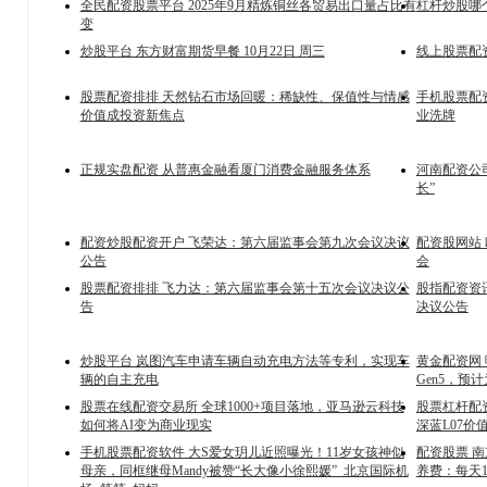
全民配资股票平台 2025年9月精炼铜丝各贸易出口量占比有
杠杆炒股哪个
变
炒股平台 东方财富期货早餐 10月22日 周三
线上股票配
股票配资排排 天然钻石市场回暖：稀缺性、保值性与情感
手机股票配资
价值成投资新焦点
业洗牌
正规实盘配资 从普惠金融看厦门消费金融服务体系
河南配资公
长”
配资炒股配资开户 飞荣达：第六届监事会第九次会议决议
配资股网站 
公告
会
股票配资排排 飞力达：第六届监事会第十五次会议决议公
股指配资资
告
决议公告
炒股平台 岚图汽车申请车辆自动充电方法等专利，实现车
黄金配资网 
辆的自主充电
Gen5，预计
股票在线配资交易所 全球1000+项目落地，亚马逊云科技
股票杠杆配资
如何将AI变为商业现实
深蓝L07价
手机股票配资软件 大S爱女玥儿近照曝光！11岁女孩神似
配资股票 
母亲，同框继母Mandy被赞“长大像小徐熙媛”_北京国际机
养费：每天1