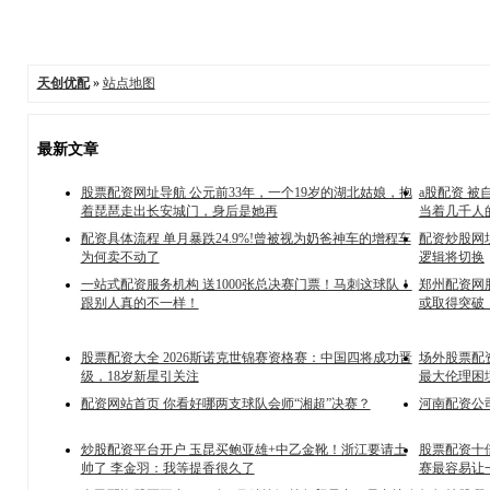
天创优配
»
站点地图
最新文章
股票配资网址导航 公元前33年，一个19岁的湖北姑娘，抱
a股配资 
着琵琶走出长安城门，身后是她再
当着几千人
配资具体流程 单月暴跌24.9%!曾被视为奶爸神车的增程车
配资炒股网
为何卖不动了
逻辑将切换
一站式配资服务机构 送1000张总决赛门票！马刺这球队！
郑州配资网
跟别人真的不一样！
或取得突破
股票配资大全 2026斯诺克世锦赛资格赛：中国四将成功晋
场外股票配
级，18岁新星引关注
最大伦理困
配资网站首页 你看好哪两支球队会师“湘超”决赛？
河南配资公
炒股配资平台开户 玉昆买鲍亚雄+中乙金靴！浙江要请土
股票配资十
帅了 李金羽：我等提香很久了
赛最容易让