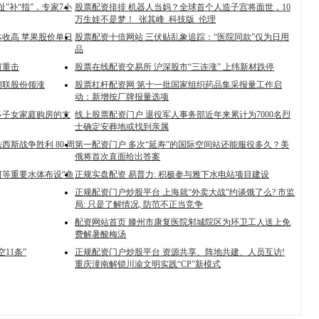
”补“指”，专家7小
股票配资排排 机器人当妈？全球首个人造子宫将面世，10
万生娃不是梦！_张其峰_科技版_伦理
收高 苹果股价单日
股票配资十倍网站 三伏贴乱象追踪：“医院同款”仅为日用
品
遭重击
股票在线配资交易所 沪深股市“三连涨” 上纬新材跌停
溯联股份领涨
股票杠杆配资网 第十一批国家组织药品集采报量工作启
动：新增按厂牌报量选项
多子女家庭购房的支
线上股票配资门户 退役军人事务部近年来累计为7000名烈
士确定安葬地或找到亲属
斯战争胜利 80 周
第一配资门户 多次“延寿”的国际空间站还能服役多久？美
俄将首次直面给出答案
河等重要水体布设“鱼
正规实盘配资 易普力: 积极参与雅下水电站项目建设
正规配资门户炒股平台 上海就“外卖大战”约谈饿了么? 市监
局: 只是了解情况, 防范不正当竞争
配资网站首页 滕州市康复医院邾城院区为环卫工人送上免
费解暑酸梅汤
11条”
正规配资门户炒股平台 资源共享、阵地共建、人员互访!
重庆潼南解锁川渝文明实践“CP”新模式