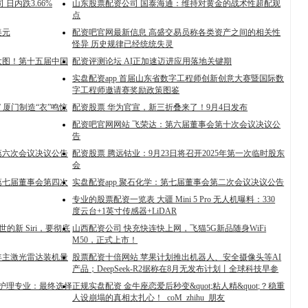
 日内跌3.66%
山东股票配资公司 国泰海通：维持对黄金的战术性超配观
点
美元
配资吧官网最新信息 高盛交易员称各类资产之间的相关性
怪异 历史规律已经统统失灵
大图！第十五届中国
配资评测论坛 AI正加速迈进应用落地关键期
实盘配资app 首届山东省数字工程师创新创意大赛暨国际数
字工程师邀请赛奖励政策图鉴
 厦门制造“衣”鸣惊
配资股票 华为官宣，新三折叠来了！9月4日发布
配资吧官网网站 飞荣达：第六届董事会第十次会议决议公
告
第六次会议决议公告
配资股票 腾远钴业：9月23日将召开2025年第一次临时股东
会
第七届董事会第四次
实盘配资app 聚石化学：第七届董事会第二次会议决议公告
专业的股票配资一览表 大疆 Mini 5 Pro 无人机曝料：330
度云台+1英寸传感器+LiDAR
的新 Siri，要彻底
山西配资公司 快充快连快上网，飞猫5G新品随身WiFi
M50，正式上市！
半年主激光雷达装机量
股票配资十倍网站 苹果计划推出机器人、安全摄像头等AI
产品；DeepSeek-R2据称在8月无发布计划丨全球科技早参
到护理专业：最终选择
正规实盘配资 金牛座恋爱后秒变&quot;粘人精&quot;？稳重
人设崩塌的真相太扎心！_coM_zhihu_朋友