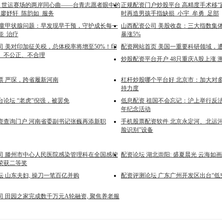
pp 世运赛场的两岸同心曲——台青志愿者眼中的
正规配资门户炒股平台 高精度手术移“趾
_廖妤轩_陈韵如_服务
时再造男孩手指缺损_小宇_牟勇_足部
儿童甲状腺问题：早发现早干预，守护成长每一
山西配资公司 美股收盘：三大指数集体
能_治疗
暴涨5%
司 美对印加征关税，总体税率将增至50%！印
配资网站首页 美国一重要科研领域，
、不公正、不合理
炒股配资平台开户 48只重庆A股上涨 
票 严琛，跨省履新河南
杠杆炒股哪个平台好 北京市：加大对
持力度
论坛 “老虎”倪强，被罢免
低息配资 祖国不会忘记：沪上举行反法西
年纪念活动
资查询门户 河南省委副书记张巍再添新职
手机股票配资软件 北京永定河、北运
脸识别”设备
司 滕州市中心人民医院感染管理科在全国感控
配资论坛 湖北崇阳: 盛夏晨光 云海如画
荣获二等奖
 山东夫妇, 操刀一笔百亿并购
配资评测论坛 广东广州开发区出台“低空
司 田园之家完成数千万元A轮融资, 聚焦养老服